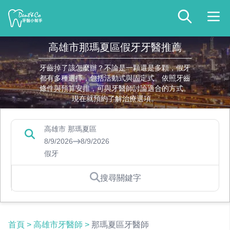
高雄市那瑪夏區假牙牙醫推薦
牙齒掉了該怎麼辦？不論是一顆還是多顆，假牙
都有多種選擇，包括活動式與固定式。依照牙齒
條件與預算安排，可與牙醫師討論適合的方式。
現在就預約了解治療選項。
高雄市 那瑪夏區
8/9/2026
8/9/2026
假牙
搜尋關鍵字
首頁
>
高雄市牙醫師
>
那瑪夏區牙醫師