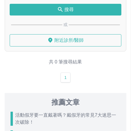
搜尋
或
附近診所/醫師
共 0 筆搜尋結果
1
推薦文章
活動假牙要一直戴著嗎？戴假牙的常見7大迷思一
次破除！