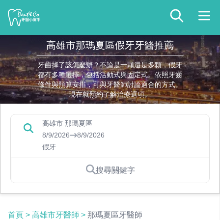
高雄市那瑪夏區假牙牙醫推薦
牙齒掉了該怎麼辦？不論是一顆還是多顆，假牙
都有多種選擇，包括活動式與固定式。依照牙齒
條件與預算安排，可與牙醫師討論適合的方式。
現在就預約了解治療選項。
高雄市 那瑪夏區
8/9/2026
8/9/2026
假牙
搜尋關鍵字
首頁
>
高雄市牙醫師
>
那瑪夏區牙醫師