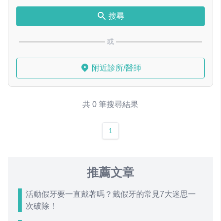
搜尋
或
附近診所/醫師
共 0 筆搜尋結果
1
推薦文章
活動假牙要一直戴著嗎？戴假牙的常見7大迷思一
次破除！