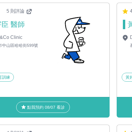
5 則評論
4
臣 醫師
&Co Clinic
D
市中山區哈哈街599號
育訓練
黃
點我預約 08/07 看診