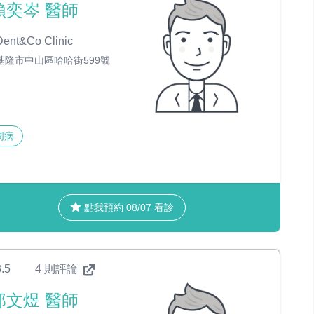
賴奕岑 醫師
ent&Co Clinic
基隆市中山區哈哈街599號
周病
點我預約 08/07 看診
.5
4 則評論
邱文煜 醫師