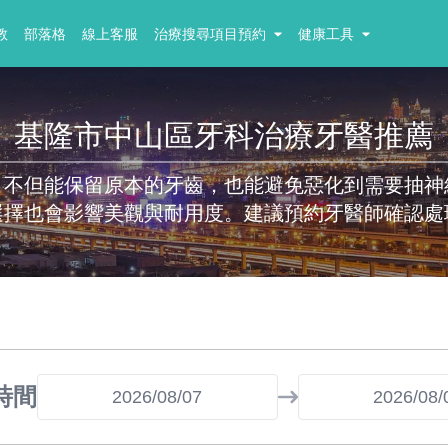
教
部落格
線上客服
治療搜尋項目預約
健康工具
基隆市中山區牙科治療牙醫推薦
，不但能保留原本的牙齒，也能避免惡化到需要抽神
選擇也會影響美觀與耐用度。建議預約牙醫師確認處
時間