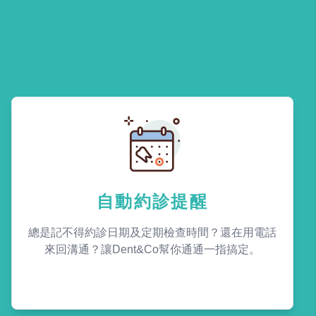
自動約診提醒
總是記不得約診日期及定期檢查時間？還在用電話
來回溝通？讓Dent&Co幫你通通一指搞定。