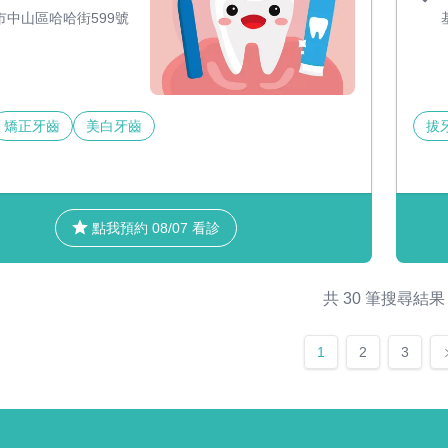
市中山區哈哈街599號
矯正牙齒
美白牙齒
拔
點我預約 08/07 看診
共 30 筆搜尋結果
1
2
3