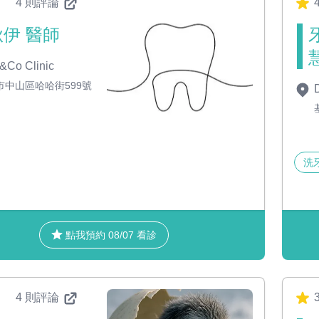
4 則評論
伊 醫師
&Co Clinic
市中山區哈哈街599號
D
洗
點我預約 08/07 看診
4 則評論
3