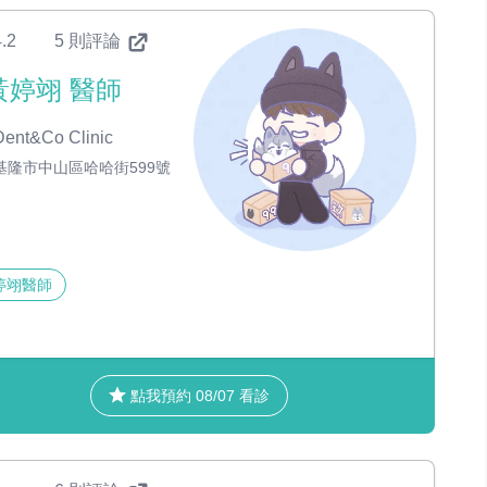
.2
5 則評論
黃婷翊 醫師
ent&Co Clinic
基隆市中山區哈哈街599號
婷翊醫師
點我預約 08/07 看診