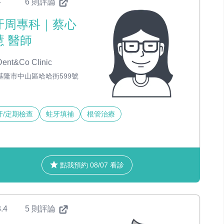
4
6 則評論
牙周專科｜蔡心
慧 醫師
ent&Co Clinic
基隆市中山區哈哈街599號
牙/定期檢查
蛀牙填補
根管治療
點我預約 08/07 看診
.4
5 則評論