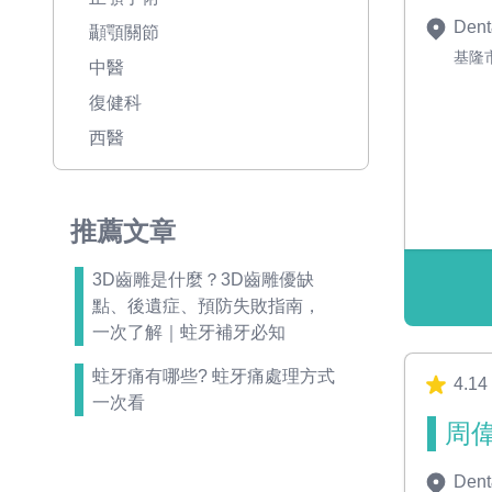
Dent
顳顎關節
基隆
中醫
復健科
西醫
推薦文章
3D齒雕是什麼？3D齒雕優缺
點、後遺症、預防失敗指南，
一次了解｜蛀牙補牙必知
蛀牙痛有哪些? 蛀牙痛處理方式
4.14
一次看
周偉
Dent