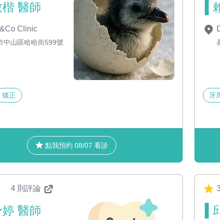
楷 醫師
&Co Clinic
D
市中山區哈哈街599號
矯正
牙
點我預約 08/07 看診
4 則評論
3
婷 醫師