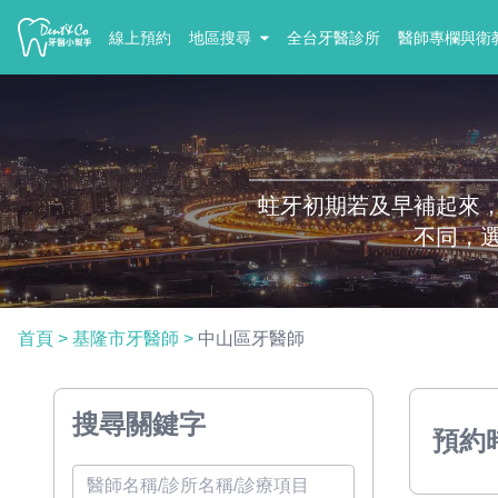
線上預約
地區搜尋
全台牙醫診所
醫師專欄與衛
蛀牙初期若及早補起來
不同，
首頁
>
基隆市牙醫師
>
中山區牙醫師
搜尋關鍵字
預約