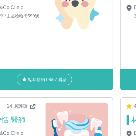
&Co Clinic
D
市中山區哈哈街599號
點我預約 08/07 看診
14 則評論
恬 醫師
&Co Clinic
D