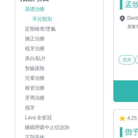
孟致
基礎治療
Dent
不分類別
基隆
定期檢查/塗氟
矯正治療
植牙治療
美白/貼片
洗牙
智齒拔除
兒童治療
根管治療
牙周治療
假牙
Lava 全瓷冠
4.25
睡眠呼吸中止症諮詢
鄧予
正顎手術