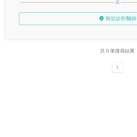
或
附近診所/醫師
共 0 筆搜尋結果
1