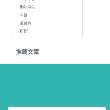
顳顎關節
中醫
復健科
西醫
推薦文章