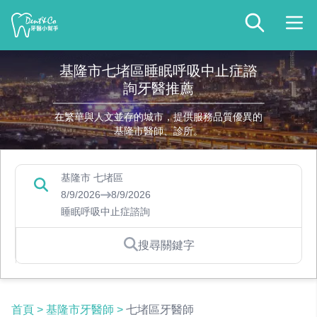
基隆市七堵區睡眠呼吸中止症諮
詢牙醫推薦
在繁華與人文並存的城市，提供服務品質優異的
基隆市醫師、診所。
基隆市 七堵區
8/9/2026
8/9/2026
睡眠呼吸中止症諮詢
搜尋關鍵字
首頁
>
基隆市牙醫師
>
七堵區牙醫師