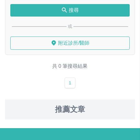
搜尋
或
附近診所/醫師
共 0 筆搜尋結果
1
推薦文章