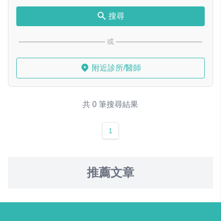
搜尋
或
附近診所/醫師
共 0 筆搜尋結果
1
推薦文章