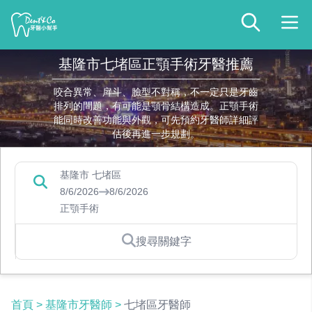
基隆市七堵區正顎手術牙醫推薦
咬合異常、戽斗、臉型不對稱，不一定只是牙齒
排列的問題，有可能是顎骨結構造成。正顎手術
能同時改善功能與外觀，可先預約牙醫師詳細評
估後再進一步規劃。
基隆市 七堵區
8/6/2026
8/6/2026
正顎手術
搜尋關鍵字
首頁
>
基隆市牙醫師
>
七堵區牙醫師