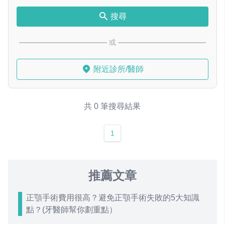
搜尋
或
附近診所/醫師
共 0 筆搜尋結果
1
推薦文章
正顎手術費用很高？避免正顎手術失敗的5大知識
點？(牙醫師幫你劃重點）