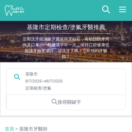
基隆市定期檢查/塗氟牙醫推薦
定期洗牙能清除牙菌斑與牙結石，有助預防牙周
病及口臭。一般建議半年一次，保持口腔健康也
能讓牙齒更潔白。該洗牙了嗎？立即預約牙醫
師！
基隆市
8/7/2026
8/7/2026
定期檢查/塗氟
搜尋關鍵字
首頁
>
基隆市牙醫師