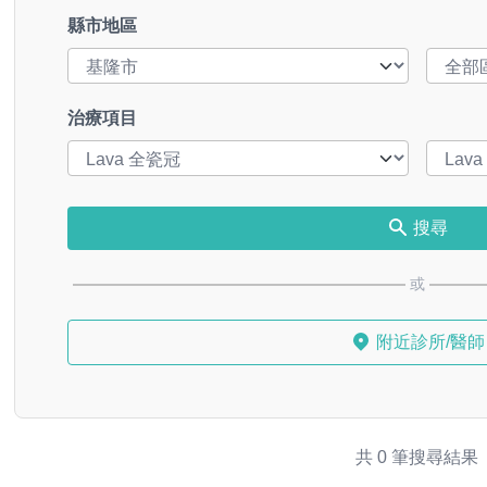
縣市地區
治療項目
搜尋
或
附近診所/醫師
共 0 筆搜尋結果