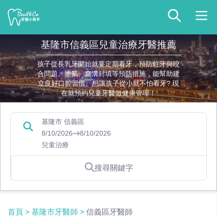
基隆市信義區兒童治療牙醫推薦
孩子從長乳牙開始就要定期看牙，預防蛀牙與咬
合問題。塗氟、窩溝封填等預防措施，能幫助建
立良好口腔習慣。想讓孩子從小就不怕看牙? 現
在就預約兒童牙醫做健康管理！
基隆市 信義區
8/10/2026
8/10/2026
兒童治療
搜尋關鍵字
首頁
>
基隆市牙醫師
>
信義區牙醫師