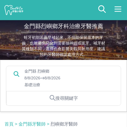
金門縣烈嶼鄉牙科治療牙醫推薦
蛀牙初期若及早補起來，不但能保留原本的牙
齒，也能避免惡化到需要抽神經或拔牙。補牙材
質種類不同，選擇也會影響美觀與耐用度。建議
預約牙醫師確認處理方式。
金門縣 烈嶼鄉
8/8/2026
8/8/2026
基礎治療
搜尋關鍵字
首頁
>
金門縣牙醫師
>
烈嶼鄉牙醫師