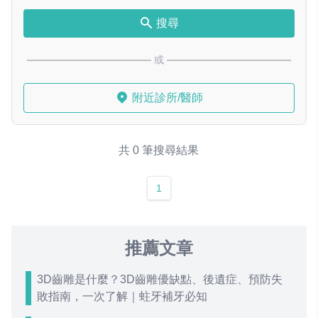
搜尋
或
附近診所/醫師
共 0 筆搜尋結果
1
推薦文章
3D齒雕是什麼？3D齒雕優缺點、後遺症、預防失
敗指南，一次了解｜蛀牙補牙必知