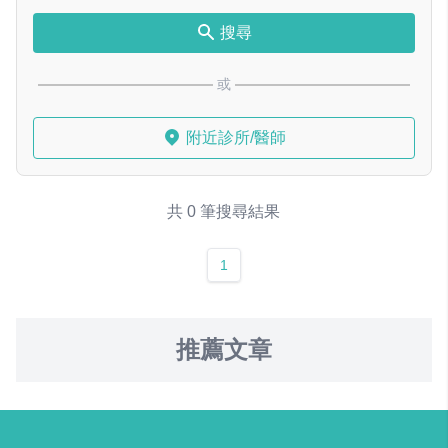
搜尋
或
附近診所/醫師
共 0 筆搜尋結果
1
推薦文章