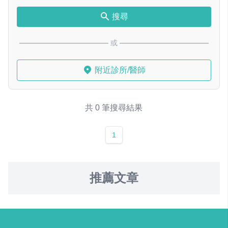
搜尋
或
附近診所/醫師
共 0 筆搜尋結果
1
推薦文章