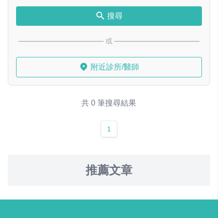
搜尋
或
附近診所/醫師
共 0 筆搜尋結果
1
推薦文章