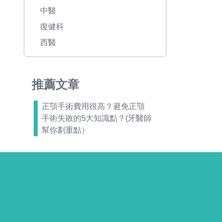
中醫
復健科
西醫
推薦文章
正顎手術費用很高？避免正顎
手術失敗的5大知識點？(牙醫師
幫你劃重點）