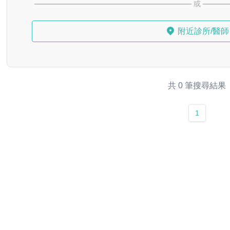
或
附近診所/醫師
共 0 筆搜尋結果
1