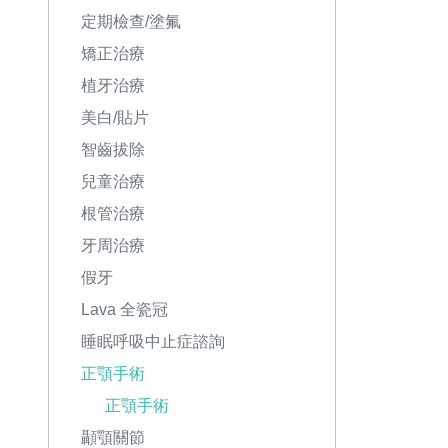
定期檢查/塗氟
矯正治療
植牙治療
美白/貼片
智齒拔除
兒童治療
根管治療
牙周治療
假牙
Lava 全瓷冠
睡眠呼吸中止症諮詢
正顎手術
正顎手術
顳顎關節