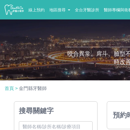
線上預約
地區搜尋
全台牙醫診所
醫師專欄與衛
咬合異常、戽斗、臉型
時改
首頁
>
金門縣牙醫師
搜尋關鍵字
預約