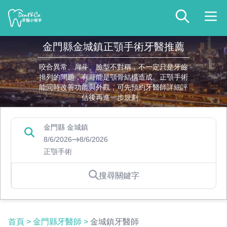
金門縣金城鎮正顎手術牙醫推薦
咬合異常、戽斗、臉型不對稱，不一定只是牙齒
排列的問題，有可能是顎骨結構造成。正顎手術
能同時改善功能與外觀，可先預約牙醫師詳細評
估後再進一步規劃。
金門縣 金城鎮
8/6/2026
8/6/2026
正顎手術
搜尋關鍵字
首頁
>
金門縣牙醫師
>
金城鎮牙醫師