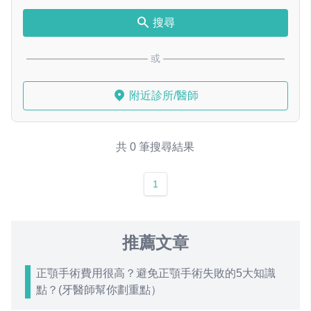
搜尋
或
附近診所/醫師
共 0 筆搜尋結果
1
推薦文章
正顎手術費用很高？避免正顎手術失敗的5大知識
點？(牙醫師幫你劃重點）