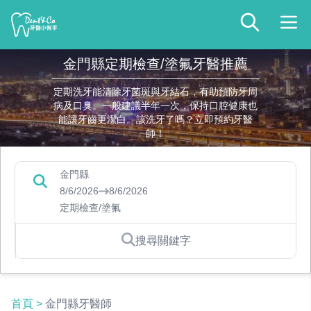
金門縣定期檢查/塗氟牙醫推薦
定期洗牙能清除牙菌斑與牙結石，有助預防牙周
病及口臭。一般建議半年一次，保持口腔健康也
能讓牙齒更潔白。該洗牙了嗎？立即預約牙醫
師！
金門縣
8/6/2026
8/6/2026
定期檢查/塗氟
搜尋關鍵字
首頁
>
金門縣牙醫師