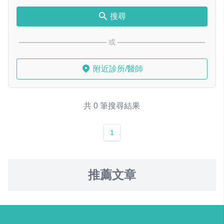
搜尋
或
附近診所/醫師
共 0 筆搜尋結果
1
推薦文章