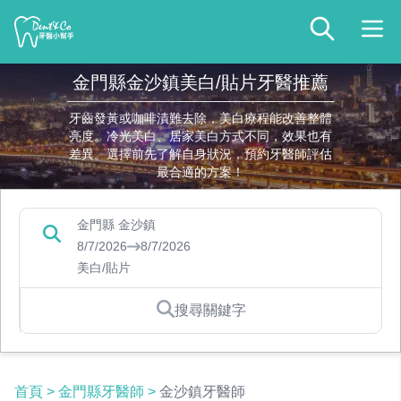
金門縣金沙鎮美白/貼片牙醫推薦
牙齒發黃或咖啡漬難去除，美白療程能改善整體
亮度。冷光美白、居家美白方式不同，效果也有
差異。選擇前先了解自身狀況，預約牙醫師評估
最合適的方案！
金門縣 金沙鎮
8/7/2026
8/7/2026
美白/貼片
搜尋關鍵字
首頁
>
金門縣牙醫師
>
金沙鎮牙醫師