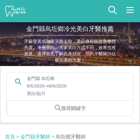
金門縣烏坵鄉冷光美白牙醫推薦
牙齒發黃或咖啡漬難去除，美白療程能改善整體
亮度。冷光美白、居家美白方式不同，效果也有
差異。選擇前先了解自身狀況，預約牙醫師評估
最合適的方案！
金門縣 烏坵鄉
8/6/2026
8/6/2026
美白/貼片
搜尋關鍵字
首頁
>
金門縣牙醫師
>
烏坵鄉牙醫師