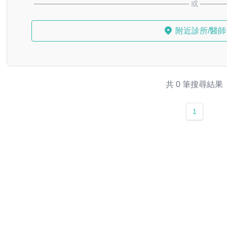
或
附近診所/醫師
共 0 筆搜尋結果
1