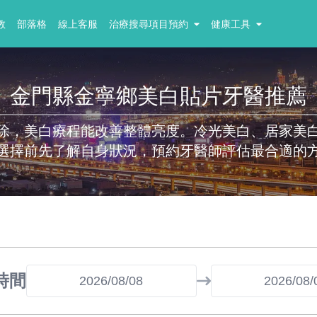
教
部落格
線上客服
治療搜尋項目預約
健康工具
金門縣金寧鄉美白貼片牙醫推薦
除，美白療程能改善整體亮度。冷光美白、居家美
選擇前先了解自身狀況，預約牙醫師評估最合適的
時間