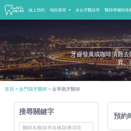
線上預約
地區搜尋
全台牙醫診所
醫師專欄與衛
牙齒發黃或咖啡漬難去
異。
首頁
>
金門縣牙醫師
>
金寧鄉牙醫師
搜尋關鍵字
預約