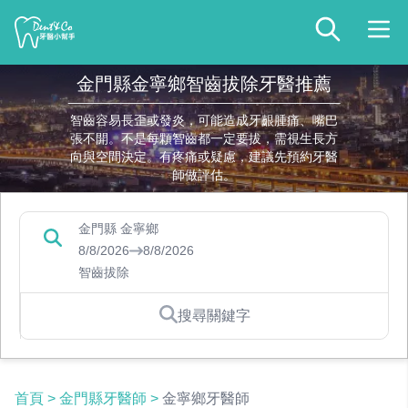
金門縣金寧鄉智齒拔除牙醫推薦
智齒容易長歪或發炎，可能造成牙齦腫痛、嘴巴
張不開。不是每顆智齒都一定要拔，需視生長方
向與空間決定。有疼痛或疑慮，建議先預約牙醫
師做評估。
金門縣 金寧鄉
8/8/2026
8/8/2026
智齒拔除
搜尋關鍵字
首頁
>
金門縣牙醫師
>
金寧鄉牙醫師