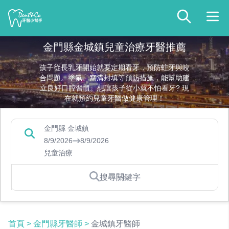
金門縣金城鎮兒童治療牙醫推薦
孩子從長乳牙開始就要定期看牙，預防蛀牙與咬
合問題。塗氟、窩溝封填等預防措施，能幫助建
立良好口腔習慣。想讓孩子從小就不怕看牙? 現
在就預約兒童牙醫做健康管理！
金門縣 金城鎮
8/9/2026
8/9/2026
兒童治療
搜尋關鍵字
首頁
>
金門縣牙醫師
>
金城鎮牙醫師