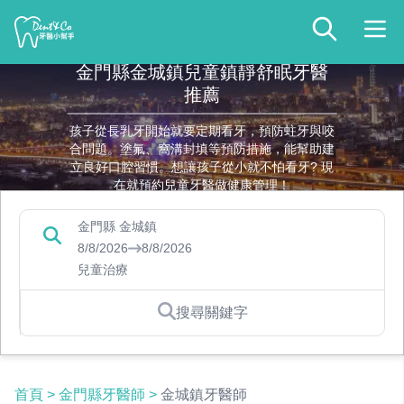
金門縣金城鎮兒童鎮靜舒眠牙醫
推薦
孩子從長乳牙開始就要定期看牙，預防蛀牙與咬
合問題。塗氟、窩溝封填等預防措施，能幫助建
立良好口腔習慣。想讓孩子從小就不怕看牙? 現
在就預約兒童牙醫做健康管理！
金門縣 金城鎮
8/8/2026
8/8/2026
兒童治療
搜尋關鍵字
首頁
>
金門縣牙醫師
>
金城鎮牙醫師