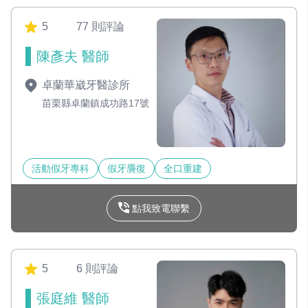
5
77 則評論
陳彥夫 醫師
卓蘭華崴牙醫診所
苗栗縣卓蘭鎮成功路17號
活動假牙專科
假牙贗復
全口重建
點我致電聯繫
5
6 則評論
張庭維 醫師