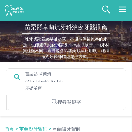
苗栗縣卓蘭鎮牙科治療牙醫推薦
蛀牙初期若及早補起來，不但能保留原本的牙
齒，也能避免惡化到需要抽神經或拔牙。補牙材
質種類不同，選擇也會影響美觀與耐用度。建議
預約牙醫師確認處理方式。
苗栗縣 卓蘭鎮
8/9/2026
8/9/2026
基礎治療
搜尋關鍵字
首頁
>
苗栗縣牙醫師
>
卓蘭鎮牙醫師