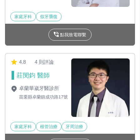
家庭牙科
假牙贗復
點我致電聯繫
4.8
4 則評論
莊閔鈞 醫師
卓蘭華崴牙醫診所
苗栗縣卓蘭鎮成功路17號
家庭牙科
根管治療
牙周治療