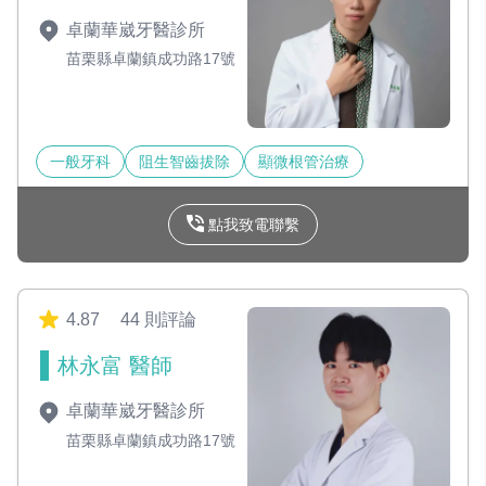
卓蘭華崴牙醫診所
苗栗縣卓蘭鎮成功路17號
一般牙科
阻生智齒拔除
顯微根管治療
點我致電聯繫
4.87
44 則評論
林永富 醫師
卓蘭華崴牙醫診所
苗栗縣卓蘭鎮成功路17號