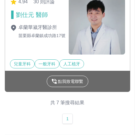
4.94
30 則評論
劉仕元 醫師
卓蘭華崴牙醫診所
苗栗縣卓蘭鎮成功路17號
兒童牙科
一般牙科
人工植牙
點我致電聯繫
共 7 筆搜尋結果
1