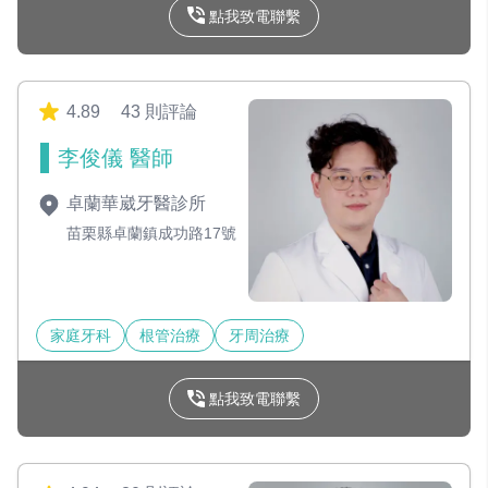
點我致電聯繫
4.89
43 則評論
李俊儀 醫師
卓蘭華崴牙醫診所
苗栗縣卓蘭鎮成功路17號
家庭牙科
根管治療
牙周治療
點我致電聯繫