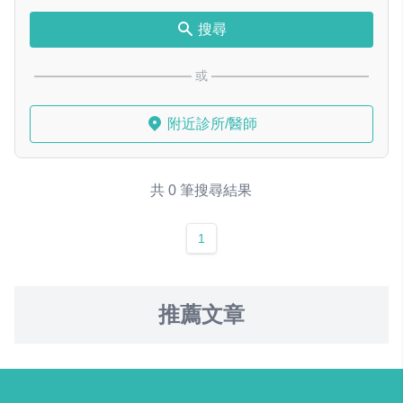
搜尋
或
附近診所/醫師
共 0 筆搜尋結果
1
推薦文章