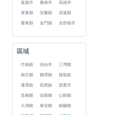
嘉義市
臺南市
高雄市
屏東縣
宜蘭縣
花蓮縣
臺東縣
金門縣
全部縣市
區域
竹南鎮
頭份市
三灣鄉
南庄鄉
獅潭鄉
後龍鎮
通霄鎮
苑裡鎮
苗栗市
造橋鄉
頭屋鄉
公館鄉
大湖鄉
泰安鄉
銅鑼鄉