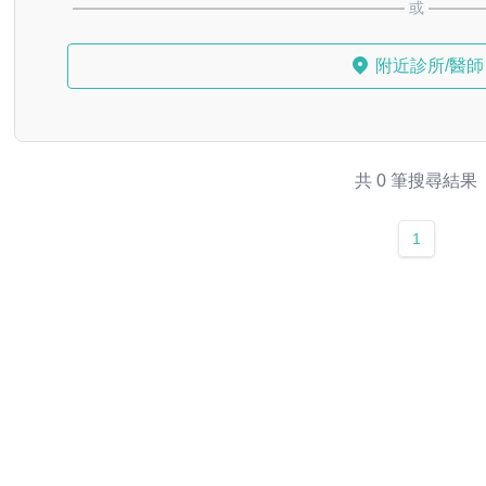
或
附近診所/醫師
共 0 筆搜尋結果
1