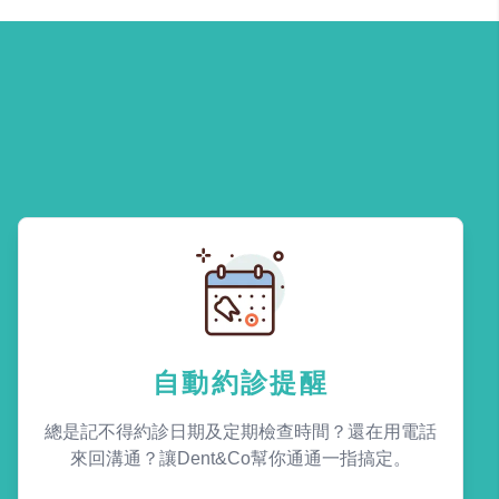
自動約診提醒
總是記不得約診日期及定期檢查時間？還在用電話
來回溝通？讓Dent&Co幫你通通一指搞定。