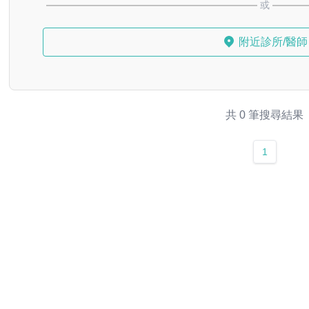
或
附近診所/醫師
共 0 筆搜尋結果
1