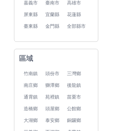
嘉義市
臺南市
高雄市
屏東縣
宜蘭縣
花蓮縣
臺東縣
金門縣
全部縣市
區域
竹南鎮
頭份市
三灣鄉
南庄鄉
獅潭鄉
後龍鎮
通霄鎮
苑裡鎮
苗栗市
造橋鄉
頭屋鄉
公館鄉
大湖鄉
泰安鄉
銅鑼鄉