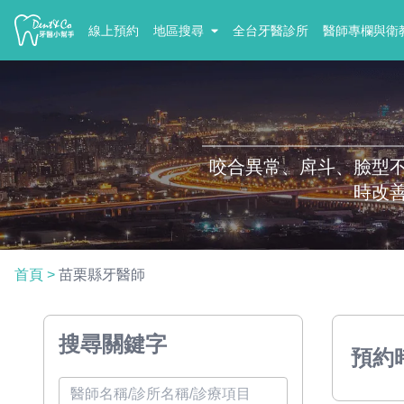
線上預約
地區搜尋
全台牙醫診所
醫師專欄與衛
咬合異常、戽斗、臉型
時改
首頁
>
苗栗縣牙醫師
搜尋關鍵字
預約