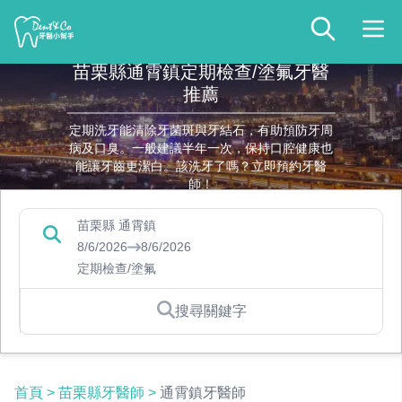
苗栗縣通霄鎮定期檢查/塗氟牙醫
推薦
定期洗牙能清除牙菌斑與牙結石，有助預防牙周
病及口臭。一般建議半年一次，保持口腔健康也
能讓牙齒更潔白。該洗牙了嗎？立即預約牙醫
師！
苗栗縣 通霄鎮
8/6/2026
8/6/2026
定期檢查/塗氟
搜尋關鍵字
首頁
>
苗栗縣牙醫師
>
通霄鎮牙醫師