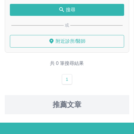
搜尋
或
附近診所/醫師
共 0 筆搜尋結果
1
推薦文章