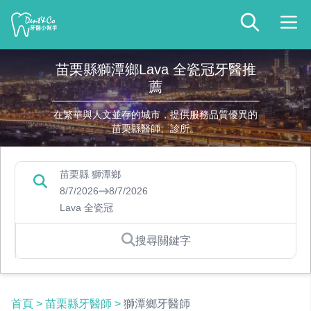
苗栗縣獅潭鄉Lava 全瓷冠牙醫推
薦
在繁華與人文並存的城市，提供服務品質優異的
苗栗縣醫師、診所。
苗栗縣 獅潭鄉
8/7/2026
8/7/2026
Lava 全瓷冠
搜尋關鍵字
首頁
>
苗栗縣牙醫師
>
獅潭鄉牙醫師