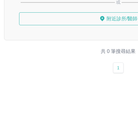
或
附近診所/醫師
共 0 筆搜尋結果
1