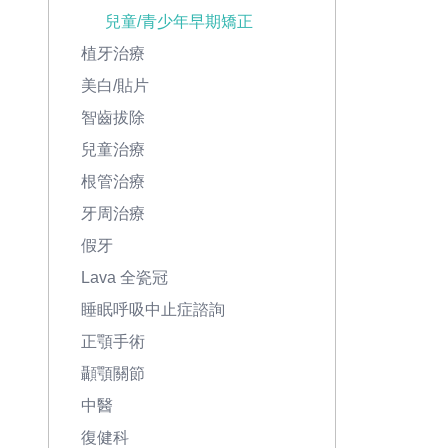
兒童/青少年早期矯正
植牙治療
美白/貼片
智齒拔除
兒童治療
根管治療
牙周治療
假牙
Lava 全瓷冠
睡眠呼吸中止症諮詢
正顎手術
顳顎關節
中醫
復健科