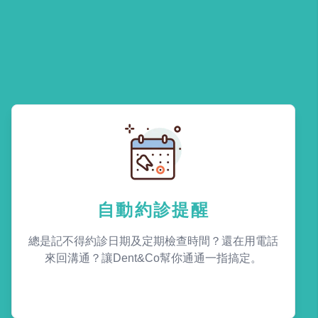
自動約診提醒
總是記不得約診日期及定期檢查時間？還在用電話
來回溝通？讓Dent&Co幫你通通一指搞定。