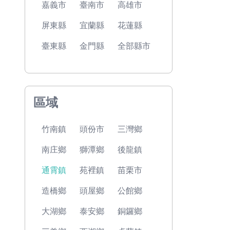
嘉義市
臺南市
高雄市
屏東縣
宜蘭縣
花蓮縣
臺東縣
金門縣
全部縣市
區域
竹南鎮
頭份市
三灣鄉
南庄鄉
獅潭鄉
後龍鎮
通霄鎮
苑裡鎮
苗栗市
造橋鄉
頭屋鄉
公館鄉
大湖鄉
泰安鄉
銅鑼鄉