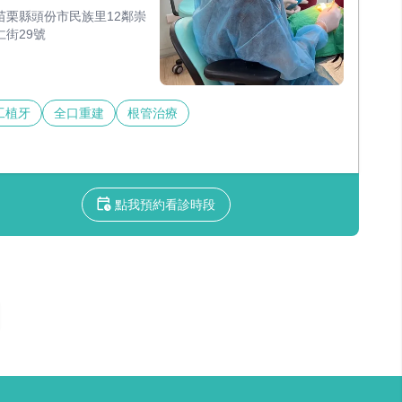
苗栗縣頭份市民族里12鄰崇
仁街29號
工植牙
全口重建
根管治療
點我預約看診時段