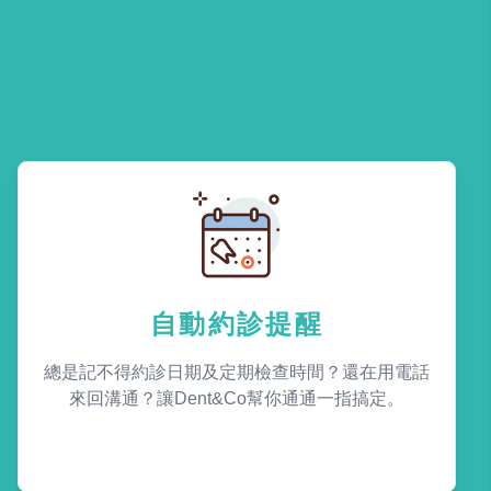
自動約診提醒
總是記不得約診日期及定期檢查時間？還在用電話
來回溝通？讓Dent&Co幫你通通一指搞定。