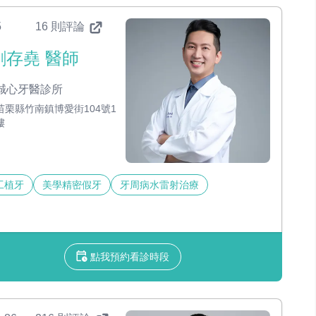
5
16 則評論
劉存堯 醫師
誠心牙醫診所
苗栗縣竹南鎮博愛街104號1
樓
工植牙
美學精密假牙
牙周病水雷射治療
點我預約看診時段