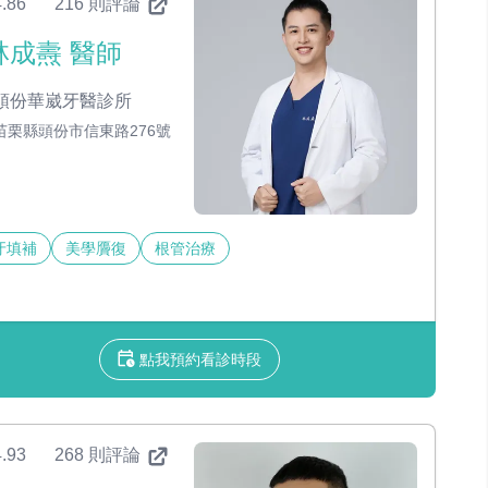
.86
216 則評論
林成燾 醫師
頭份華崴牙醫診所
苗栗縣頭份市信東路276號
牙填補
美學贗復
根管治療
點我預約看診時段
.93
268 則評論