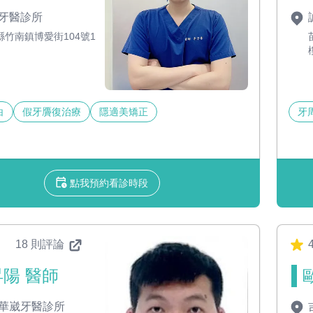
牙醫診所
縣竹南鎮博愛街104號1
白
假牙贗復治療
隱適美矯正
牙
點我預約看診時段
18 則評論
4
陽 醫師
華崴牙醫診所