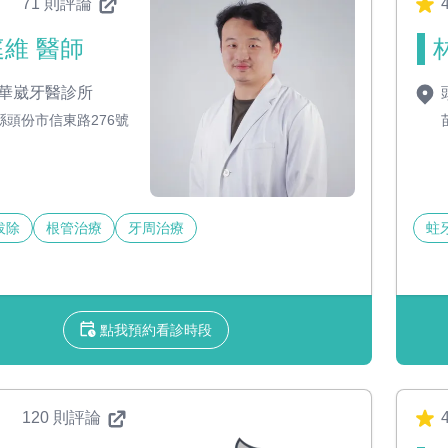
71 則評論
4
維 醫師
華崴牙醫診所
縣頭份市信東路276號
拔除
根管治療
牙周治療
蛀
點我預約看診時段
120 則評論
4