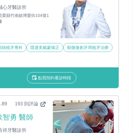
誠心牙醫診所
苗栗縣竹南鎮博愛街104號1
樓
周病植牙專科
隱適美戴蒙矯正
顯微微創牙周植牙治療
點我預約看診時段
.89
193 則評論
歐智勇 醫師
吉祥牙醫診所