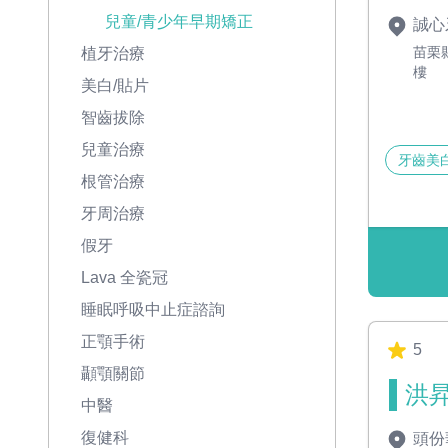
兒童/青少年早期矯正
誠心
苗栗
植牙治療
樓
美白/貼片
智齒拔除
兒童治療
牙齒美
根管治療
牙周治療
假牙
Lava 全瓷冠
睡眠呼吸中止症諮詢
正顎手術
5
顳顎關節
洪昇
中醫
復健科
頭份