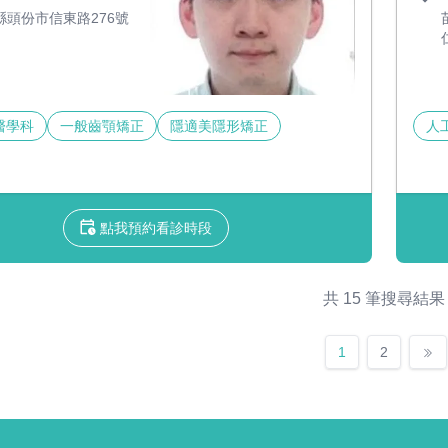
縣頭份市信東路276號
醫學科
一般齒顎矯正
隱適美隱形矯正
人
點我預約看診時段
共 15 筆搜尋結果
1
2