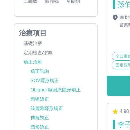
三義鄉
西湖鄉
卓蘭鎮
孫伯
頭份
苗栗
治療項目
基礎治療
定期檢查/塗氟
全口重
矯正治療
固定假
矯正諮詢
SOV隱形矯正
OLigner 歐耐恩隱形矯正
陶瓷矯正
綺麗雅隱形矯正
4.98
傳統矯正
李子
隱形矯正