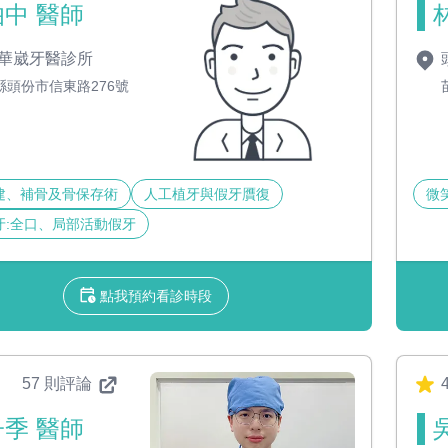
中 醫師
華崴牙醫診所
縣頭份市信東路276號
建、補骨及骨保存術
人工植牙與假牙贋復
微
牙:全口、局部活動假牙
點我預約看診時段
57 則評論
4
季 醫師