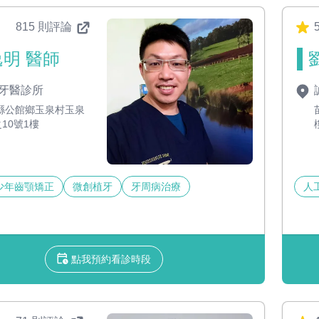
815 則評論
明 醫師
牙醫診所
縣公館鄉玉泉村玉泉
之10號1樓
少年齒顎矯正
微創植牙
牙周病治療
人
點我預約看診時段