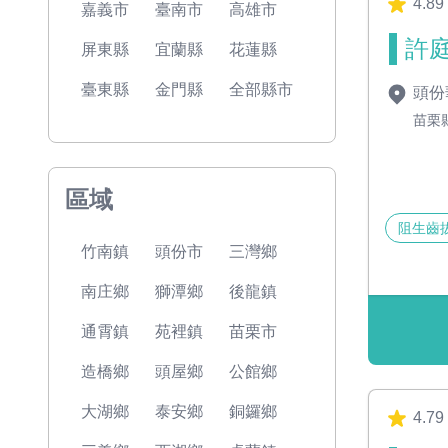
4.89
嘉義市
臺南市
高雄市
許庭
屏東縣
宜蘭縣
花蓮縣
臺東縣
金門縣
全部縣市
頭份
苗栗
區域
阻生齒
竹南鎮
頭份市
三灣鄉
南庄鄉
獅潭鄉
後龍鎮
通霄鎮
苑裡鎮
苗栗市
造橋鄉
頭屋鄉
公館鄉
大湖鄉
泰安鄉
銅鑼鄉
4.79