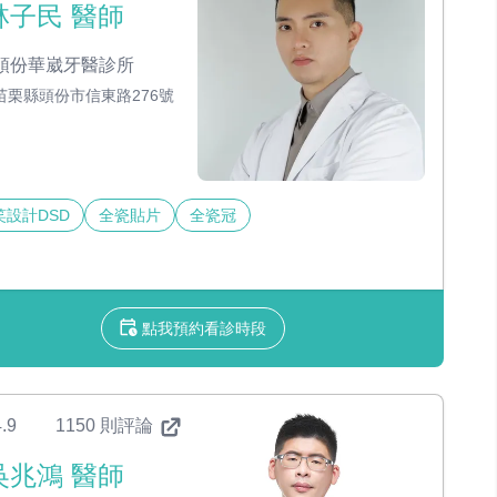
林子民 醫師
頭份華崴牙醫診所
苗栗縣頭份市信東路276號
笑設計DSD
全瓷貼片
全瓷冠
點我預約看診時段
.9
1150 則評論
吳兆鴻 醫師