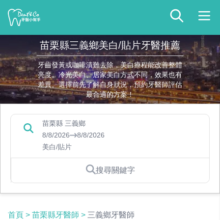
苗栗縣三義鄉美白/貼片牙醫推薦
牙齒發黃或咖啡漬難去除，美白療程能改善整體
亮度。冷光美白、居家美白方式不同，效果也有
差異。選擇前先了解自身狀況，預約牙醫師評估
最合適的方案！
苗栗縣 三義鄉
8/8/2026
8/8/2026
美白/貼片
搜尋關鍵字
首頁
>
苗栗縣牙醫師
>
三義鄉牙醫師