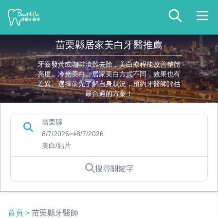
苗栗縣居家美白牙醫推薦
牙齒發黃或咖啡漬難去除，美白療程能改善整體
亮度。冷光美白、居家美白方式不同，效果也有
差異。選擇前先了解自身狀況，預約牙醫師評估
最合適的方案！
苗栗縣
8/7/2026
8/7/2026
美白/貼片
搜尋關鍵字
首頁
>
苗栗縣牙醫師