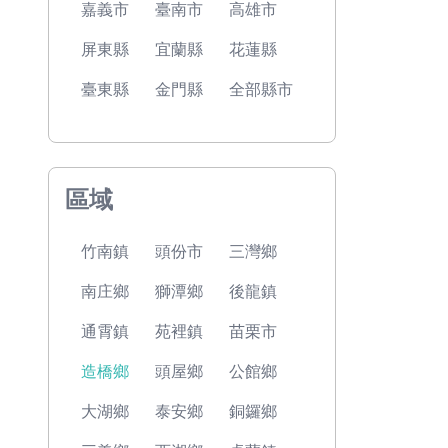
嘉義市
臺南市
高雄市
屏東縣
宜蘭縣
花蓮縣
臺東縣
金門縣
全部縣市
區域
竹南鎮
頭份市
三灣鄉
南庄鄉
獅潭鄉
後龍鎮
通霄鎮
苑裡鎮
苗栗市
造橋鄉
頭屋鄉
公館鄉
大湖鄉
泰安鄉
銅鑼鄉