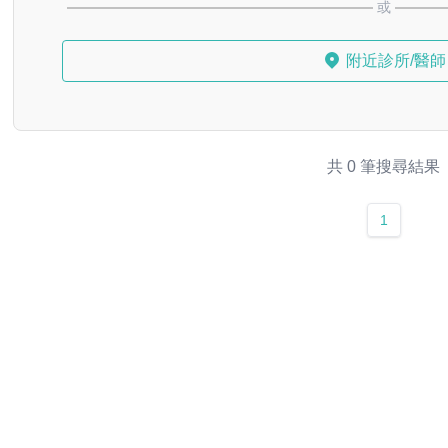
或
附近診所/醫師
共 0 筆搜尋結果
1