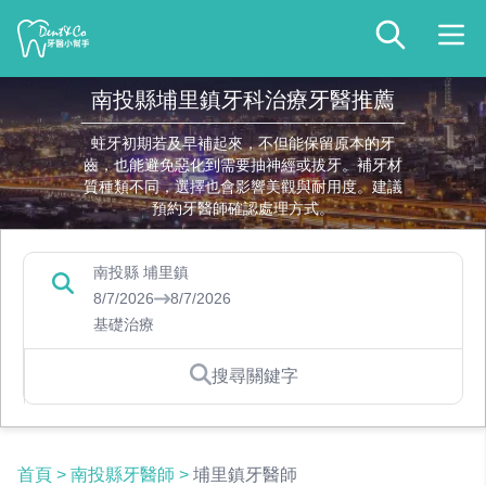
南投縣埔里鎮牙科治療牙醫推薦
蛀牙初期若及早補起來，不但能保留原本的牙
齒，也能避免惡化到需要抽神經或拔牙。補牙材
質種類不同，選擇也會影響美觀與耐用度。建議
預約牙醫師確認處理方式。
南投縣 埔里鎮
8/7/2026
8/7/2026
基礎治療
搜尋關鍵字
首頁
>
南投縣牙醫師
>
埔里鎮牙醫師