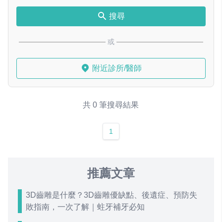
搜尋
或
附近診所/醫師
共 0 筆搜尋結果
1
推薦文章
3D齒雕是什麼？3D齒雕優缺點、後遺症、預防失
敗指南，一次了解｜蛀牙補牙必知