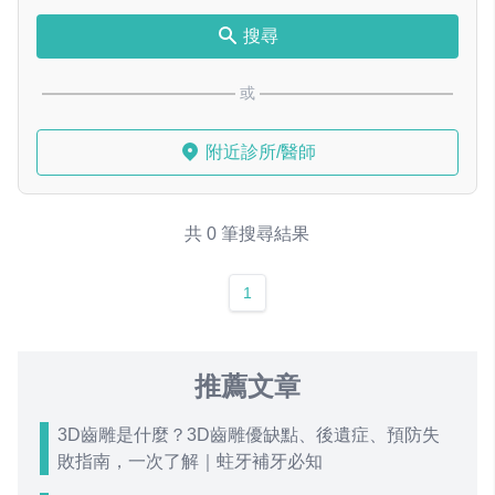
搜尋
或
附近診所/醫師
共 0 筆搜尋結果
1
推薦文章
3D齒雕是什麼？3D齒雕優缺點、後遺症、預防失
敗指南，一次了解｜蛀牙補牙必知