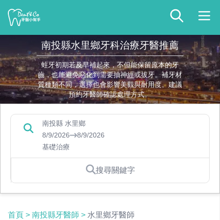
南投縣水里鄉牙科治療牙醫推薦
蛀牙初期若及早補起來，不但能保留原本的牙
齒，也能避免惡化到需要抽神經或拔牙。補牙材
質種類不同，選擇也會影響美觀與耐用度。建議
預約牙醫師確認處理方式。
南投縣 水里鄉
8/9/2026
8/9/2026
基礎治療
搜尋關鍵字
首頁
>
南投縣牙醫師
>
水里鄉牙醫師