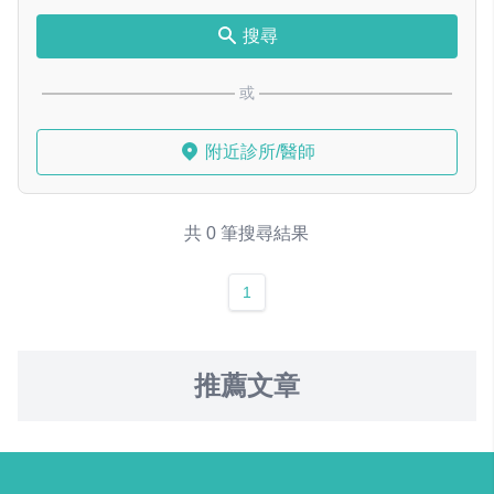
搜尋
或
附近診所/醫師
共 0 筆搜尋結果
1
推薦文章