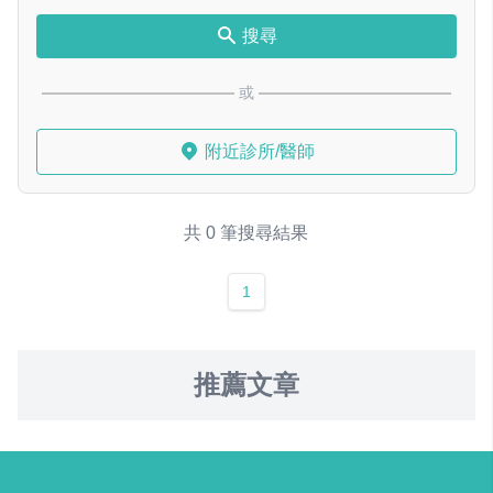
搜尋
或
附近診所/醫師
共 0 筆搜尋結果
1
推薦文章