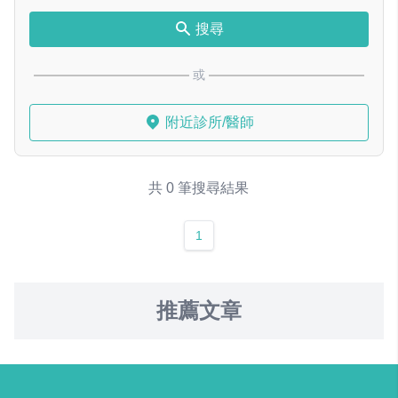
搜尋
或
附近診所/醫師
共 0 筆搜尋結果
1
推薦文章