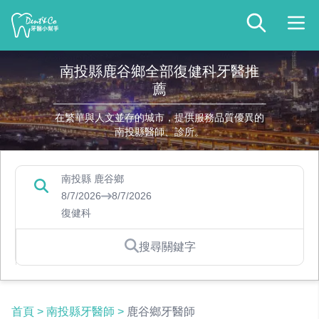
南投縣鹿谷鄉全部復健科牙醫推
薦
在繁華與人文並存的城市，提供服務品質優異的
南投縣醫師、診所。
南投縣 鹿谷鄉
8/7/2026
8/7/2026
復健科
搜尋關鍵字
首頁
>
南投縣牙醫師
>
鹿谷鄉牙醫師