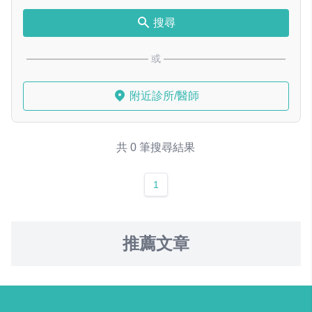
搜尋
或
附近診所/醫師
共 0 筆搜尋結果
1
推薦文章