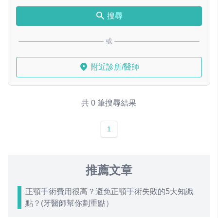
搜尋
或
附近診所/醫師
共 0 筆搜尋結果
1
推薦文章
正顎手術費用很高？避免正顎手術失敗的5大知識
點？(牙醫師幫你劃重點）