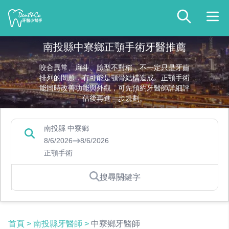
南投縣中寮鄉正顎手術牙醫推薦
咬合異常、戽斗、臉型不對稱，不一定只是牙齒
排列的問題，有可能是顎骨結構造成。正顎手術
能同時改善功能與外觀，可先預約牙醫師詳細評
估後再進一步規劃。
南投縣 中寮鄉
8/6/2026
8/6/2026
正顎手術
搜尋關鍵字
首頁
>
南投縣牙醫師
>
中寮鄉牙醫師