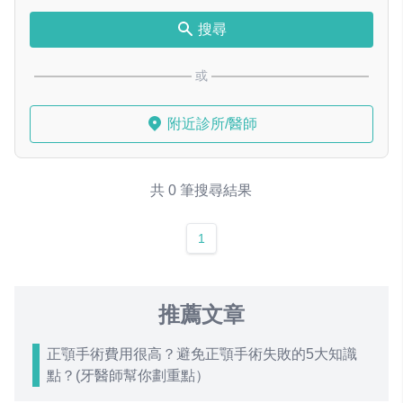
搜尋
或
附近診所/醫師
共 0 筆搜尋結果
1
推薦文章
正顎手術費用很高？避免正顎手術失敗的5大知識
點？(牙醫師幫你劃重點）