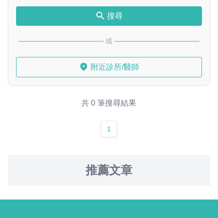
搜尋
或
附近診所/醫師
共 0 筆搜尋結果
1
推薦文章