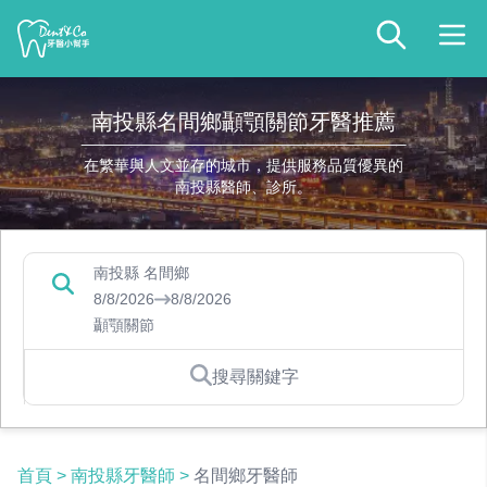
南投縣名間鄉顳顎關節牙醫推薦
在繁華與人文並存的城市，提供服務品質優異的
南投縣醫師、診所。
南投縣 名間鄉
8/8/2026
8/8/2026
顳顎關節
搜尋關鍵字
首頁
>
南投縣牙醫師
>
名間鄉牙醫師