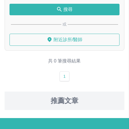
搜尋
或
附近診所/醫師
共 0 筆搜尋結果
1
推薦文章