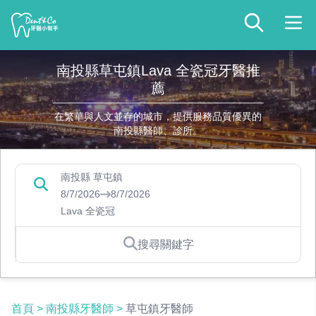
南投縣草屯鎮Lava 全瓷冠牙醫推
薦
在繁華與人文並存的城市，提供服務品質優異的
南投縣醫師、診所。
南投縣 草屯鎮
8/7/2026
8/7/2026
Lava 全瓷冠
搜尋關鍵字
首頁
>
南投縣牙醫師
>
草屯鎮牙醫師