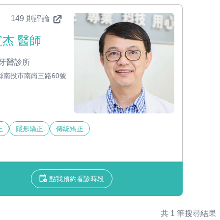
149 則評論
杰 醫師
牙醫診所
縣南投市南崗三路60號
正
隱形矯正
傳統矯正
點我預約看診時段
共 1 筆搜尋結果