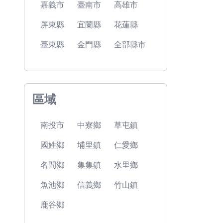
嘉義市
臺南市
高雄市
屏東縣
宜蘭縣
花蓮縣
臺東縣
金門縣
全部縣市
區域
南投市
中寮鄉
草屯鎮
國姓鄉
埔里鎮
仁愛鄉
名間鄉
集集鎮
水里鄉
魚池鄉
信義鄉
竹山鎮
鹿谷鄉