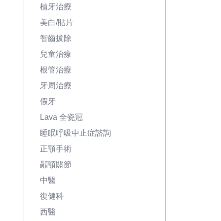
植牙治療
美白/貼片
智齒拔除
兒童治療
根管治療
牙周治療
假牙
Lava 全瓷冠
睡眠呼吸中止症諮詢
正顎手術
顳顎關節
中醫
復健科
西醫