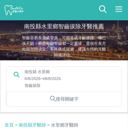
南投縣水里鄉智齒拔除牙醫推薦
智齒容易長歪或發炎，可能造成牙齦腫痛、嘴巴
張不開。不是每顆智齒都一定要拔，需視生長方
向與空間決定。有疼痛或疑慮，建議先預約牙醫
師做評估。
南投縣 水里鄉
8/8/2026
8/8/2026
智齒拔除
搜尋關鍵字
首頁
>
南投縣牙醫師
>
水里鄉牙醫師