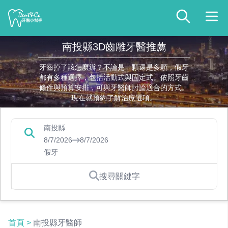
南投縣3D齒雕牙醫推薦
牙齒掉了該怎麼辦？不論是一顆還是多顆，假牙
都有多種選擇，包括活動式與固定式。依照牙齒
條件與預算安排，可與牙醫師討論適合的方式。
現在就預約了解治療選項。
南投縣
8/7/2026
8/7/2026
假牙
搜尋關鍵字
首頁
>
南投縣牙醫師