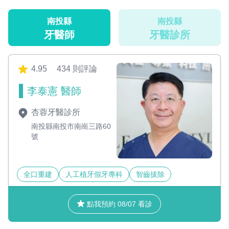
南投縣
南投縣
牙醫師
牙醫診所
4.95
434 則評論
李泰憲 醫師
杏蓉牙醫診所
南投縣南投市南崗三路60
號
全口重建
人工植牙假牙專科
智齒拔除
點我預約 08/07 看診