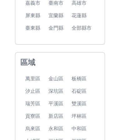
嘉義市
臺南市
高雄市
屏東縣
宜蘭縣
花蓮縣
臺東縣
金門縣
全部縣市
區域
萬里區
金山區
板橋區
汐止區
深坑區
石碇區
瑞芳區
平溪區
雙溪區
貢寮區
新店區
坪林區
烏來區
永和區
中和區