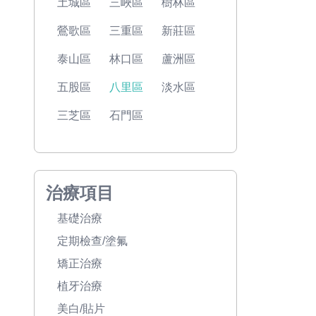
土城區
三峽區
樹林區
鶯歌區
三重區
新莊區
泰山區
林口區
蘆洲區
五股區
八里區
淡水區
三芝區
石門區
治療項目
基礎治療
定期檢查/塗氟
矯正治療
植牙治療
美白/貼片