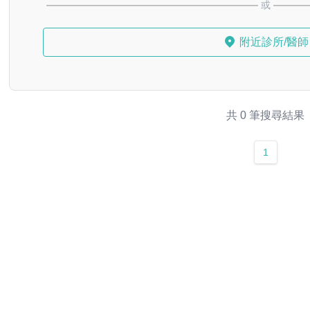
或
附近診所/醫師
共 0 筆搜尋結果
1