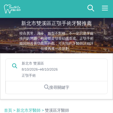
新北市雙溪區正顎手術牙醫推薦
咬合異常、戽斗、臉型不對稱，不一定只是牙齒
排列的問題，有可能是顎骨結構造成。正顎手術
能同時改善功能與外觀，可先預約牙醫師詳細評
估後再進一步規劃。
新北市 雙溪區
8/10/2026
8/10/2026
正顎手術
搜尋關鍵字
首頁
>
新北市牙醫師
>
雙溪區牙醫師